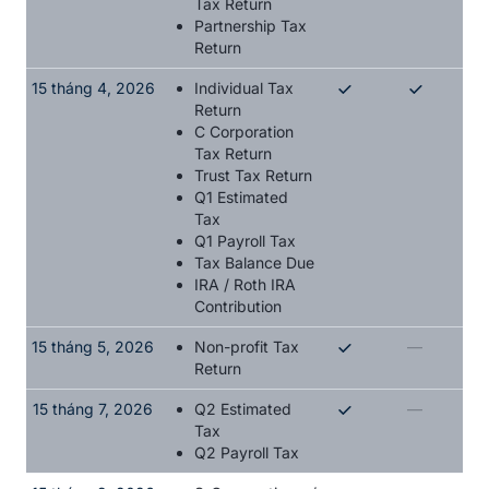
Tax Return
Partnership Tax
Return
15 tháng 4, 2026
Individual Tax
Return
C Corporation
Tax Return
Trust Tax Return
Q1 Estimated
Tax
Q1 Payroll Tax
Tax Balance Due
IRA / Roth IRA
Contribution
15 tháng 5, 2026
Non-profit Tax
—
Return
15 tháng 7, 2026
Q2 Estimated
—
Tax
Q2 Payroll Tax