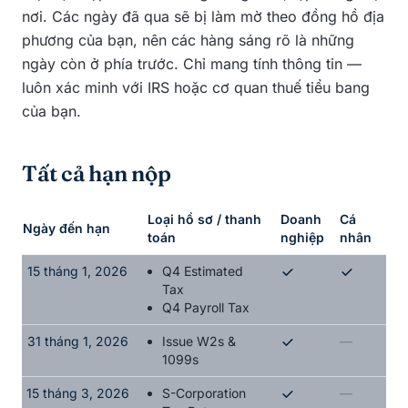
nơi. Các ngày đã qua sẽ bị làm mờ theo đồng hồ địa
phương của bạn, nên các hàng sáng rõ là những
ngày còn ở phía trước. Chỉ mang tính thông tin —
luôn xác minh với IRS hoặc cơ quan thuế tiểu bang
của bạn.
Tất cả hạn nộp
Loại hồ sơ / thanh
Doanh
Cá
Ngày đến hạn
toán
nghiệp
nhân
Các hạn nộp thuế quan trọng sắp tới
15 tháng 1, 2026
Q4 Estimated
Tax
Q4 Payroll Tax
31 tháng 1, 2026
Issue W2s &
—
1099s
15 tháng 3, 2026
S-Corporation
—