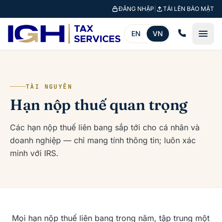
Bỏ qua đến nội dung chính
ĐĂNG NHẬP
|
TẢI LÊN BẢO MẬT
EN
VN
TÀI NGUYÊN
Hạn nộp thuế quan trọng
Các hạn nộp thuế liên bang sắp tới cho cá nhân và
doanh nghiệp — chỉ mang tính thông tin; luôn xác
minh với IRS.
Mọi hạn nộp thuế liên bang trong năm, tập trung một