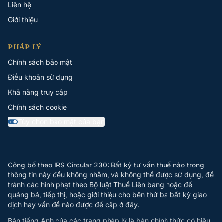
Liên hệ
Giới thiệu
PHÁP LÝ
Chính sách bảo mật
Điều khoản sử dụng
Khả năng truy cập
Chính sách cookie
Tùy chọn bảo mật của bạn
Y
Công bố theo IRS Circular 230: Bất kỳ tư vấn thuế nào trong
thông tin này đều không nhằm, và không thể được sử dụng, để
tránh các hình phạt theo Bộ luật Thuế Liên bang hoặc để
quảng bá, tiếp thị, hoặc giới thiệu cho bên thứ ba bất kỳ giao
dịch hay vấn đề nào được đề cập ở đây.
Bản tiếng Anh của các trang pháp lý là bản chính thức có hiệu