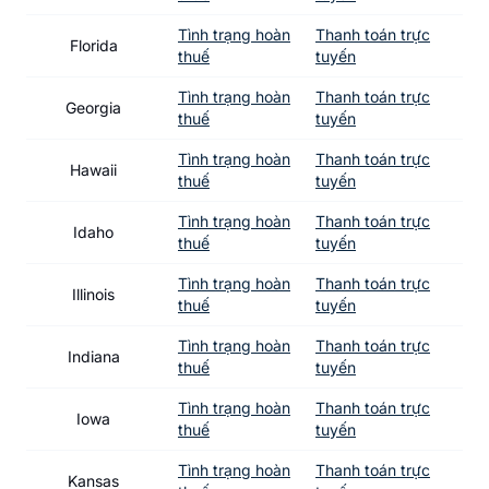
Maine
CHỌN
Tình trạng hoàn
Thanh toán trực
Florida
thuế
tuyến
Maryland
CHỌN
Tình trạng hoàn
Thanh toán trực
Georgia
thuế
tuyến
Massachusetts
CHỌN
Tình trạng hoàn
Thanh toán trực
Hawaii
thuế
tuyến
Michigan
CHỌN
Tình trạng hoàn
Thanh toán trực
Idaho
thuế
tuyến
Minnesota
CHỌN
Tình trạng hoàn
Thanh toán trực
Illinois
Mississippi
thuế
tuyến
CHỌN
Tình trạng hoàn
Thanh toán trực
Indiana
Missouri
CHỌN
thuế
tuyến
Tình trạng hoàn
Thanh toán trực
Montana
Iowa
CHỌN
thuế
tuyến
Tình trạng hoàn
Thanh toán trực
Nebraska
CHỌN
Kansas