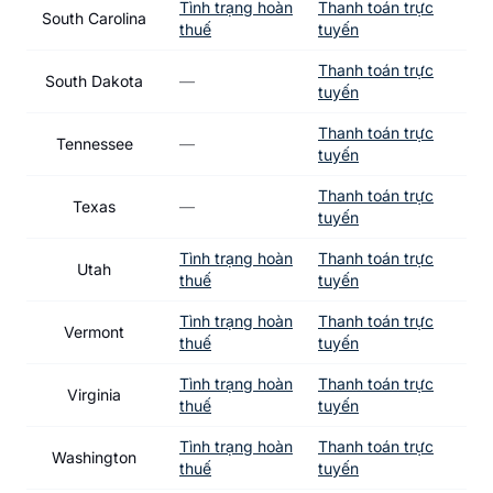
Tình trạng hoàn
Thanh toán trực
South Carolina
thuế
tuyến
Thanh toán trực
South Dakota
—
tuyến
Thanh toán trực
Tennessee
—
tuyến
Thanh toán trực
Texas
—
tuyến
Tình trạng hoàn
Thanh toán trực
Utah
thuế
tuyến
Tình trạng hoàn
Thanh toán trực
Vermont
thuế
tuyến
Tình trạng hoàn
Thanh toán trực
Virginia
thuế
tuyến
Tình trạng hoàn
Thanh toán trực
Washington
thuế
tuyến