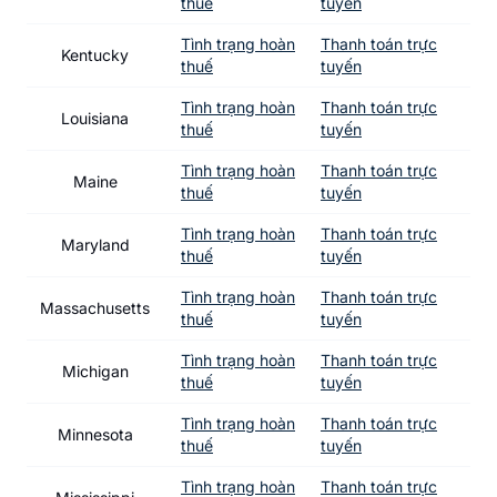
thuế
tuyến
Tình trạng hoàn
Thanh toán trực
Nevada
CHỌN
Kentucky
thuế
tuyến
New Hampshire
Tình trạng hoàn
Thanh toán trực
CHỌN
Louisiana
thuế
tuyến
New Jersey
CHỌN
Tình trạng hoàn
Thanh toán trực
Maine
thuế
tuyến
New Mexico
CHỌN
Tình trạng hoàn
Thanh toán trực
Maryland
thuế
tuyến
New York
CHỌN
Tình trạng hoàn
Thanh toán trực
Massachusetts
thuế
tuyến
North Carolina
CHỌN
Tình trạng hoàn
Thanh toán trực
Michigan
thuế
tuyến
North Dakota
CHỌN
Tình trạng hoàn
Thanh toán trực
Minnesota
thuế
tuyến
Ohio
CHỌN
Tình trạng hoàn
Thanh toán trực