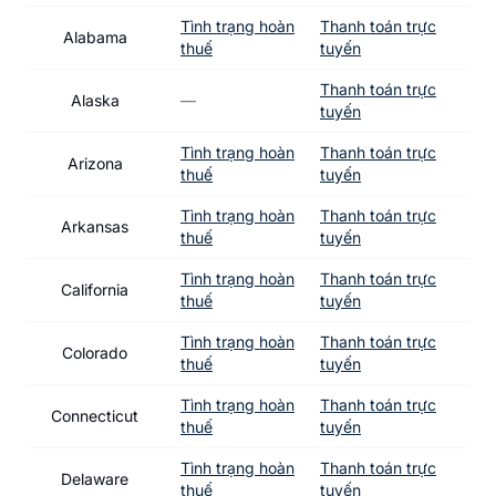
Tình trạng hoàn
Thanh toán trực
Alabama
Hawaii
CHỌN
thuế
tuyến
Thanh toán trực
Idaho
Alaska
—
CHỌN
tuyến
Tình trạng hoàn
Thanh toán trực
Illinois
CHỌN
Arizona
thuế
tuyến
Tình trạng hoàn
Thanh toán trực
Indiana
CHỌN
Arkansas
thuế
tuyến
Iowa
CHỌN
Tình trạng hoàn
Thanh toán trực
California
thuế
tuyến
Kansas
CHỌN
Tình trạng hoàn
Thanh toán trực
Colorado
thuế
tuyến
Kentucky
CHỌN
Tình trạng hoàn
Thanh toán trực
Connecticut
thuế
tuyến
Louisiana
CHỌN
Tình trạng hoàn
Thanh toán trực
Delaware
thuế
tuyến