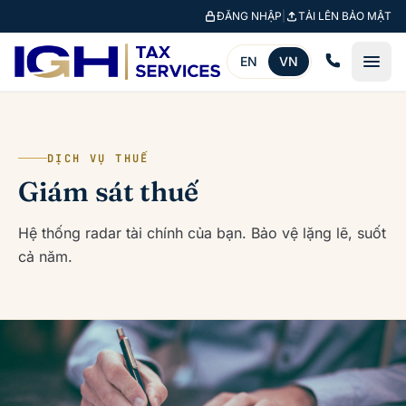
Bỏ qua đến nội dung chính
ĐĂNG NHẬP
|
TẢI LÊN BẢO MẬT
EN
VN
DỊCH VỤ THUẾ
Giám sát thuế
Hệ thống radar tài chính của bạn. Bảo vệ lặng lẽ, suốt
cả năm.